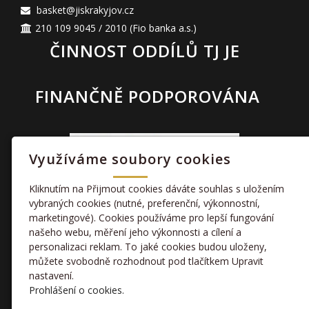
basket@jiskrakyjov.cz
210 109 9045 / 2010
(Fio banka a.s.)
ČINNOST ODDÍLŮ TJ JE
FINANČNĚ PODPOROVÁNA
Využíváme soubory cookies
Kliknutím na Přijmout cookies dáváte souhlas s uložením
vybraných cookies (nutné, preferenční, výkonnostní,
marketingové). Cookies používáme pro lepší fungování
TAKÉ NÁS NAJDETE
našeho webu, měření jeho výkonnosti a cílení a
personalizaci reklam. To jaké cookies budou uloženy,
můžete svobodně rozhodnout pod tlačítkem Upravit
facebook
nastavení.
Prohlášení o cookies.