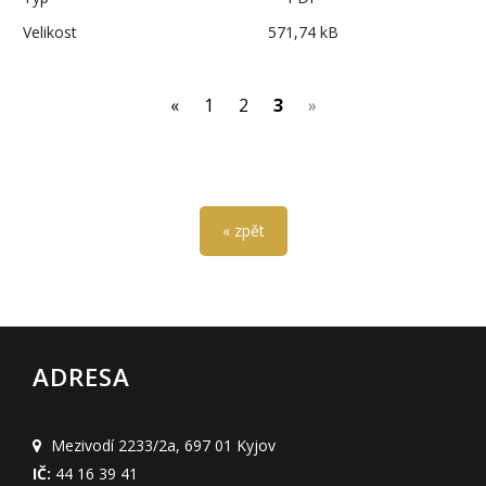
571,74 kB
(current)
«
1
2
3
»
« zpět
ADRESA
Mezivodí 2233/2a
,
697 01 Kyjov
IČ:
44 16 39 41