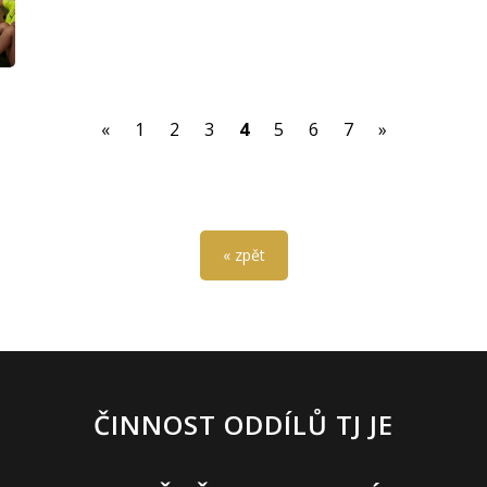
(current)
«
1
2
3
4
5
6
7
»
« zpět
ČINNOST ODDÍLŮ TJ JE