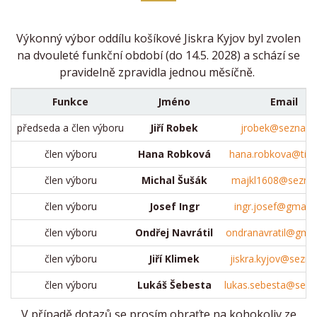
Výkonný výbor oddílu košíkové Jiskra Kyjov byl zvolen
na dvouleté funkční období (do 14.5. 2028) a schází se
pravidelně zpravidla jednou měsíčně.
Funkce
Jméno
Email
předseda a člen výboru
Jiří Robek
jrobek@seznam.
člen výboru
Hana Robková
hana.robkova@tisca
člen výboru
Michal Šušák
majkl1608@sezna
člen výboru
Josef Ingr
ingr.josef@gmail
člen výboru
Ondřej Navrátil
ondranavratil@gmai
člen výboru
Jiří Klimek
jiskra.kyjov@sezn
člen výboru
Lukáš Šebesta
lukas.sebesta@sez
V případě dotazů se prosím obraťte na kohokoliv ze