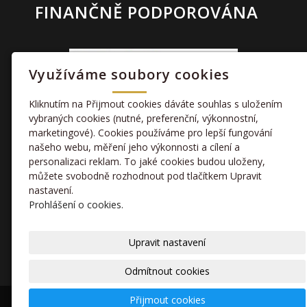
FINANČNĚ PODPOROVÁNA
Využíváme soubory cookies
Kliknutím na Přijmout cookies dáváte souhlas s uložením
vybraných cookies (nutné, preferenční, výkonnostní,
marketingové). Cookies používáme pro lepší fungování
TAKÉ NÁS NAJDETE
našeho webu, měření jeho výkonnosti a cílení a
personalizaci reklam. To jaké cookies budou uloženy,
můžete svobodně rozhodnout pod tlačítkem Upravit
facebook
nastavení.
Prohlášení o cookies.
kamera
Upravit nastavení
Odmítnout cookies
Přijmout cookies
© 2020 Sportovní klub