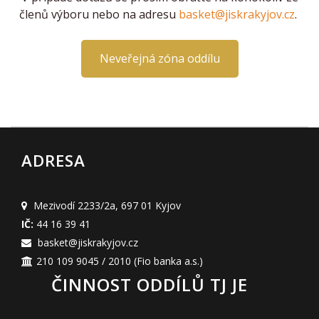
členů výboru nebo na adresu
basket@jiskrakyjov.cz
.
Neveřejná zóna oddílu
ADRESA
Mezivodí 2233/2a
,
697 01 Kyjov
IČ:
44 16 39 41
basket@jiskrakyjov.cz
210 109 9045 / 2010
(Fio banka a.s.)
ČINNOST ODDÍLŮ TJ JE