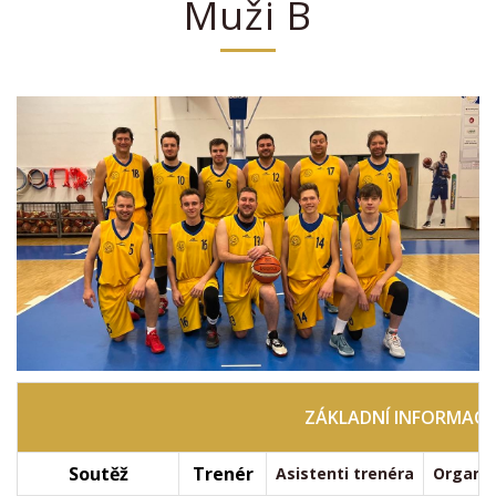
Muži B
ZÁKLADNÍ INFORMACE
Soutěž
Trenér
Asistenti trenéra
Organiz