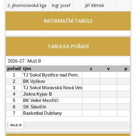
2. jihomoravská liga
Ingr Josef
Jiří Klimek
V
INFORMAČNÍ TABULE
TABULKA POŘADÍ