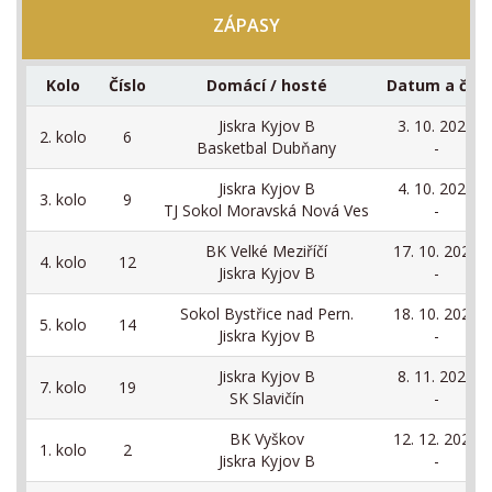
ZÁPASY
Kolo
Číslo
Domácí / hosté
Datum a čas
Jiskra Kyjov B
3. 10. 2026
2. kolo
6
Basketbal Dubňany
-
Jiskra Kyjov B
4. 10. 2026
3. kolo
9
TJ Sokol Moravská Nová Ves
-
BK Velké Meziříčí
17. 10. 2026
4. kolo
12
Jiskra Kyjov B
-
Sokol Bystřice nad Pern.
18. 10. 2026
5. kolo
14
Jiskra Kyjov B
-
Jiskra Kyjov B
8. 11. 2026
7. kolo
19
SK Slavičín
-
BK Vyškov
12. 12. 2026
1. kolo
2
Jiskra Kyjov B
-