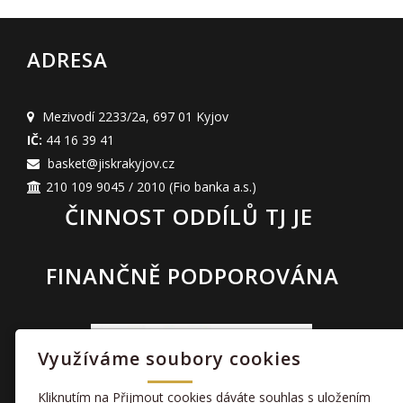
ADRESA
Mezivodí 2233/2a
,
697 01 Kyjov
IČ:
44 16 39 41
basket@jiskrakyjov.cz
210 109 9045 / 2010
(Fio banka a.s.)
ČINNOST ODDÍLŮ TJ JE
FINANČNĚ PODPOROVÁNA
Využíváme soubory cookies
Kliknutím na Přijmout cookies dáváte souhlas s uložením