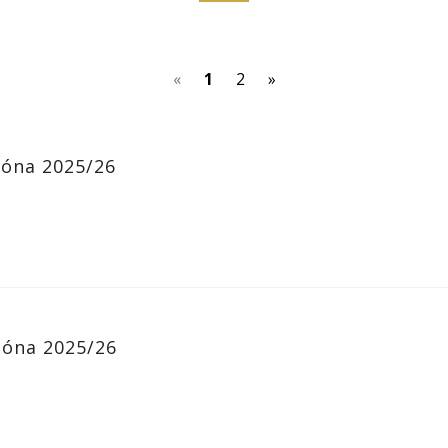
(current)
«
1
2
»
zóna 2025/26
zóna 2025/26