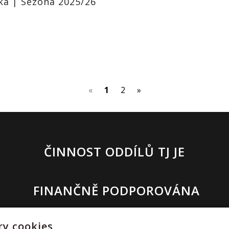
vka
|
Sezóna 2025/26
(current)
«
1
2
»
ČINNOST ODDÍLŮ TJ JE
FINANČNĚ PODPOROVÁNA
y cookies