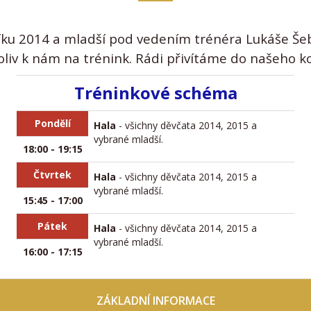
čníku 2014 a mladší pod vedením trénéra Lukáše Še
oliv k nám na trénink. Rádi přivítáme do našeho k
Tréninkové schéma
Pondělí
Hala
- všichny děvčata 2014, 2015 a
vybrané mladší.
18:00 - 19:15
Čtvrtek
Hala
- všichny děvčata 2014, 2015 a
vybrané mladší.
15:45 - 17:00
Pátek
Hala
- všichny děvčata 2014, 2015 a
vybrané mladší.
16:00 - 17:15
ZÁKLADNÍ INFORMACE