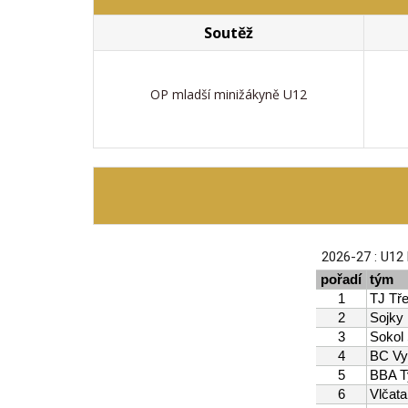
Soutěž
OP mladší minižákyně U12