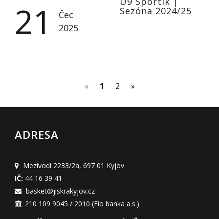
U9 Sportík
|
21
Sezóna 2024/25
Čec
2025
(current)
«
1
2
»
ADRESA
Mezivodí 2233/2a
,
697 01 Kyjov
IČ:
44 16 39 41
basket@jiskrakyjov.cz
210 109 9045 / 2010
(Fio banka a.s.)