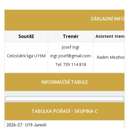
ZÁKLADNÍ INFOR
Soutěž
Trenér
Asistent trenér
Josef Ingr
Celostátní liga U19M
ingr.josef@gmail.com
Radim Mezihorá
Tel: 739 114 818
INFORMAČNÍ
TABULE
TABULKA POŘADÍ - SKUPINA C