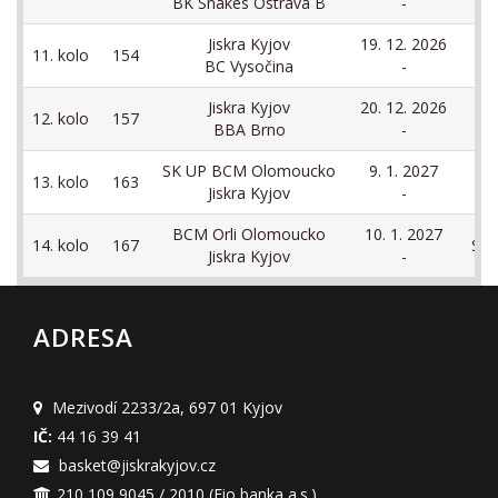
BK Snakes Ostrava B
-
Jiskra Kyjov
19. 12. 2026
11. kolo
154
BC Vysočina
-
Jiskra Kyjov
20. 12. 2026
12. kolo
157
BBA Brno
-
SK UP BCM Olomoucko
9. 1. 2027
13. kolo
163
Jiskra Kyjov
-
BCM Orli Olomoucko
10. 1. 2027
14. kolo
167
Spo
Jiskra Kyjov
-
ADRESA
Mezivodí 2233/2a
,
697 01 Kyjov
IČ:
44 16 39 41
basket@jiskrakyjov.cz
210 109 9045 / 2010
(Fio banka a.s.)