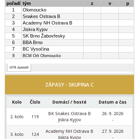
ZÁPASY - SKUPINA C
Kolo
Číslo
Domácí / hosté
Datum a čas
BK Snakes Ostrava B
26. 9. 2026
2. kolo
119
Jiskra Kyjov
-
Academy NH Ostrava B
27. 9. 2026
3. kolo
124
SH
Jiskra Kyjov
-