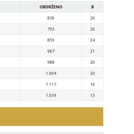
O
OBDRŽENO
B
836
26
793
26
859
24
987
21
988
20
1.004
20
1.117
16
1.059
15