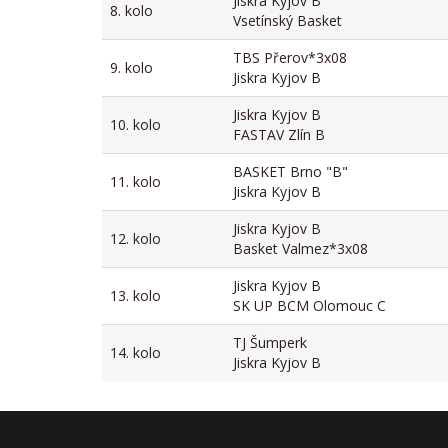
Jiskra Kyjov B
8. kolo
Vsetínský Basket
TBS Přerov*3x08
9. kolo
Jiskra Kyjov B
Jiskra Kyjov B
10. kolo
FASTAV Zlín B
BASKET Brno "B"
11. kolo
Jiskra Kyjov B
Jiskra Kyjov B
12. kolo
Basket Valmez*3x08
Jiskra Kyjov B
13. kolo
SK UP BCM Olomouc C
TJ Šumperk
14. kolo
Jiskra Kyjov B