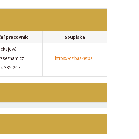
ní pracovník
Soupiska
Pekajová
a@seznam.cz
https://cz.basketball
04 335 207