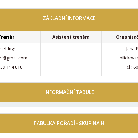
ZÁKLADNÍ INFORMACE
Trenér
Asistent trenéra
Organizač
osef Ingr
Jana 
sef@gmail.com
bilickov
739 114 818
Tel : 6
INFORMAČNÍ
TABULE
TABULKA POŘADÍ - SKUPINA H