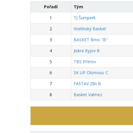
Pořadí
Tým
1
TJ Šumperk
2
Vsetínský Basket
3
BASKET Brno "B"
4
Jiskra Kyjov B
5
TBS Přerov
6
SK UP Olomouc C
7
FASTAV Zlín B
8
Basket Valmez