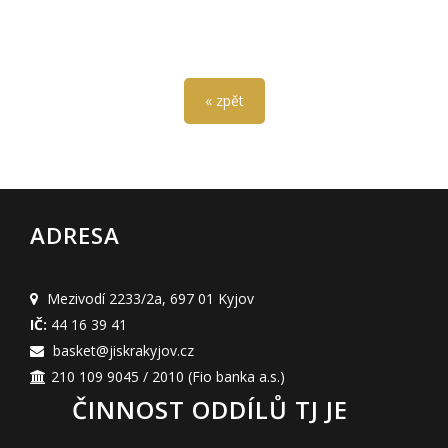
« zpět
ADRESA
Mezivodí 2233/2a
,
697 01 Kyjov
IČ:
44 16 39 41
basket@jiskrakyjov.cz
210 109 9045 / 2010
(Fio banka a.s.)
ČINNOST ODDÍLŮ TJ JE