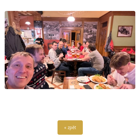
« zpět