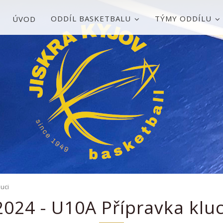
ODDÍL BASKETBALU
TÝMY ODDÍLU
ÚVOD
luci
2024 - U10A Přípravka kluc