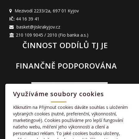
Mezivodí 2233/2a
,
697 01 Kyjov
IČ:
44 16 39 41
basket@jiskrakyjov.cz
210 109 9045 / 2010
(Fio banka a.s.)
ČINNOST ODDÍLŮ TJ JE
FINANČNĚ PODPOROVÁNA
Využíváme soubory cookies
Kliknutím na Přijmout cookies dáváte souhlas s uložením
vybraných cookies (nutné, preferenční, výkonnostní,
marketingové). Cookies používáme pro lepší fungování
TAKÉ NÁS NAJDETE
našeho webu, měření jeho výkonnosti a cílení a
personalizaci reklam. To jaké cookies budou uloženy,