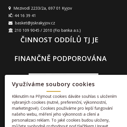
Mezivodí 2233/2a
,
697 01 Kyjov
IČ:
44 16 39 41
basket@jiskrakyjov.cz
210 109 9045 / 2010
(Fio banka a.s.)
ČINNOST ODDÍLŮ TJ JE
FINANČNĚ PODPOROVÁNA
Využíváme soubory cookies
Kliknutím na Přijmout cookies dáváte souhlas s uložením
vybraných cookies (nutné, preferenční, výkonnostní,
marketingové). Cookies používáme pro lepší fungování
TAKÉ NÁS NAJDETE
našeho webu, měření jeho výkonnosti a cílení a
personalizaci reklam. To jaké cookies budou uloženy,
můžete svobodně rozhodnout pod tlačítkem Upravit