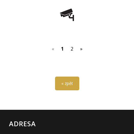
(current)
«
1
2
»
« zpět
ADRESA