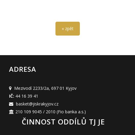
« zpět
ADRESA
Mezivodí 2233/2a
,
697 01 Kyjov
IČ:
44 16 39 41
basket@jiskrakyjov.cz
210 109 9045 / 2010
(Fio banka a.s.)
ČINNOST ODDÍLŮ TJ JE