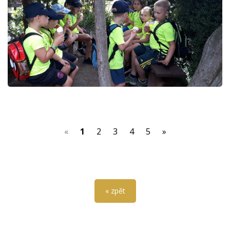
(current)
«
1
2
3
4
5
»
« zpět