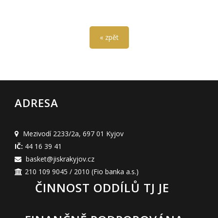
« zpět
ADRESA
Mezivodí 2233/2a
,
697 01 Kyjov
IČ:
44 16 39 41
basket@jiskrakyjov.cz
210 109 9045 / 2010
(Fio banka a.s.)
ČINNOST ODDÍLŮ TJ JE