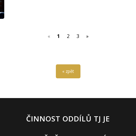
(current)
«
1
2
3
»
« zpět
ČINNOST ODDÍLŮ TJ JE