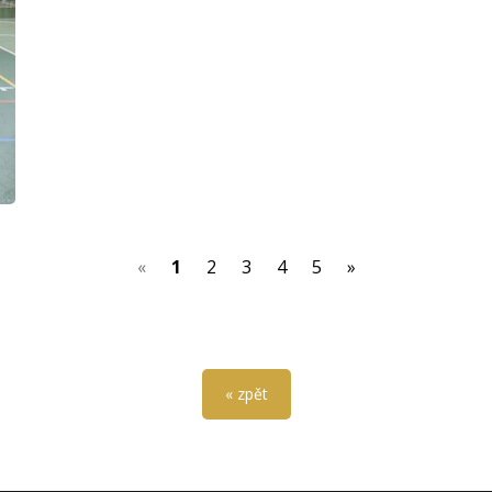
(current)
«
1
2
3
4
5
»
« zpět