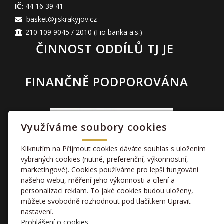
IČ:
44 16 39 41
basket@jiskrakyjov.cz
210 109 9045 / 2010
(Fio banka a.s.)
ČINNOST ODDÍLŮ TJ JE
FINANČNĚ PODPOROVÁNA
Využíváme soubory cookies
Kliknutím na Přijmout cookies dáváte souhlas s uložením
vybraných cookies (nutné, preferenční, výkonnostní,
marketingové). Cookies používáme pro lepší fungování
TAKÉ NÁS NAJDETE
našeho webu, měření jeho výkonnosti a cílení a
personalizaci reklam. To jaké cookies budou uloženy,
můžete svobodně rozhodnout pod tlačítkem Upravit
facebook
nastavení.
Prohlášení o cookies.