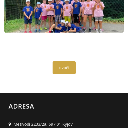
« zpět
ADRESA
Mezivodí 2233/2a
,
697 01 Kyjov