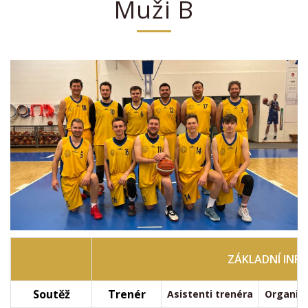
Muži B
ZÁKLADNÍ INF
Soutěž
Trenér
Asistenti trenéra
Organiza