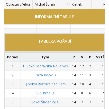
Oblastní přebor
Michal Šuráň
Jiří Klimek
Mic
INFORMAČNÍ TABULE
TABULKA POŘADÍ
Pořadí
Tým
Z
V
P
VSTŘE
1
TJ Sokol Moravská Nová Ves
14
12
2
1.15
2
Jiskra Kyjov B
14
11
3
1.00
3
TJ Sokol Bystřice nad Pern.
14
10
4
1.10
4
JBC Brno B
14
8
6
982
5
Sokol Šlapanice C
14
7
7
1.02