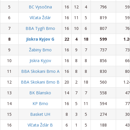
5
BC Vysočina
16
12
4
796
59
6
Vlčata Žďár
16
11
5
819
59
7
BBA Tygři Brno
16
10
6
807
76
8
Jiskra Kyjov G
22
4
18
599
1.2
9
Žabiny Brno
16
9
7
737
73
10
Jiskra Kyjov
16
8
8
856
66
11
BBA Skokani Brno A
16
8
8
830
80
12
BBA Skokani Brno B
20
2
18
560
1.2
13
BK Blansko
14
7
7
558
47
14
KP Brno
16
5
11
594
77
15
Basket UH
8
3
5
274
30
16
Vlčata Žďár B
6
1
5
188
43