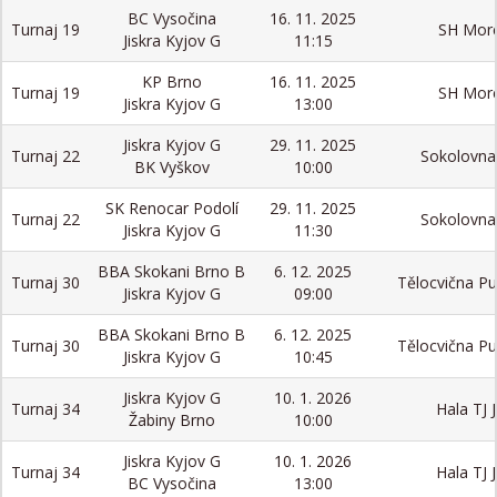
BC Vysočina
16. 11. 2025
Turnaj 19
SH Mor
Jiskra Kyjov G
11:15
KP Brno
16. 11. 2025
Turnaj 19
SH Mor
Jiskra Kyjov G
13:00
Jiskra Kyjov G
29. 11. 2025
Turnaj 22
Sokolovna
BK Vyškov
10:00
SK Renocar Podolí
29. 11. 2025
Turnaj 22
Sokolovna
Jiskra Kyjov G
11:30
BBA Skokani Brno B
6. 12. 2025
Turnaj 30
Tělocvična P
Jiskra Kyjov G
09:00
BBA Skokani Brno B
6. 12. 2025
Turnaj 30
Tělocvična P
Jiskra Kyjov G
10:45
Jiskra Kyjov G
10. 1. 2026
Turnaj 34
Hala TJ J
Žabiny Brno
10:00
Jiskra Kyjov G
10. 1. 2026
Turnaj 34
Hala TJ J
BC Vysočina
13:00