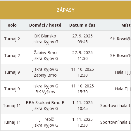
ZÁPASY
Kolo
Domácí / hosté
Datum a čas
Míst
BK Blansko
27. 9. 2025
Turnaj 2
SH Rosnič
Jiskra Kyjov G
09:45
Žabiny Brno
27. 9. 2025
Turnaj 2
SH Rosnič
Jiskra Kyjov G
11:30
Jiskra Kyjov G
11. 10. 2025
Turnaj 9
Hala TJ J
Žabiny Brno
12:30
Jiskra Kyjov G
11. 10. 2025
Turnaj 9
Hala TJ J
BK Vyškov
15:30
BBA Skokani Brno B
1. 11. 2025
Turnaj 11
Sportovní hala 
Jiskra Kyjov G
10:45
TJ Třebíč
1. 11. 2025
Turnaj 11
Sportovní hala 
Jiskra Kyjov G
12:30