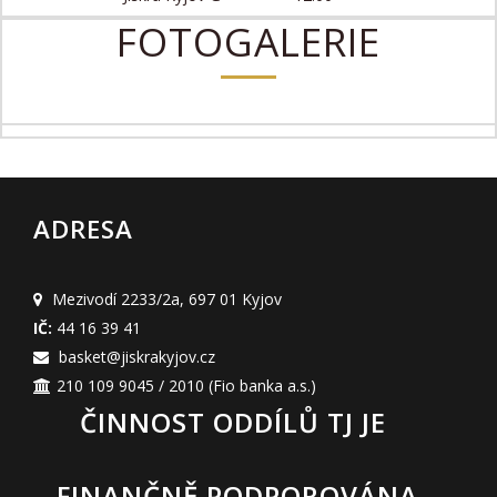
FOTOGALERIE
ADRESA
Mezivodí 2233/2a
,
697 01 Kyjov
IČ:
44 16 39 41
basket@jiskrakyjov.cz
210 109 9045 / 2010
(Fio banka a.s.)
ČINNOST ODDÍLŮ TJ JE
FINANČNĚ PODPOROVÁNA