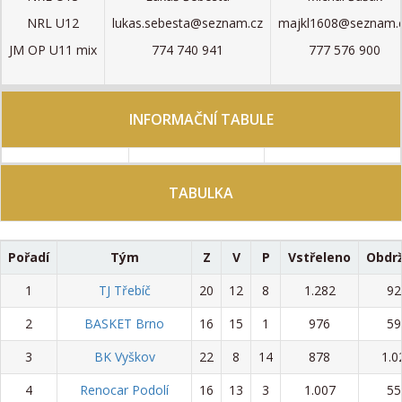
NRL U12
lukas.sebesta@seznam.cz
majkl1608@seznam.
JM OP U11 mix
774 740 941
777 576 900
INFORMAČNÍ TABULE
TABULKA
Pořadí
Tým
Z
V
P
Vstřeleno
Obdr
1
TJ Třebíč
20
12
8
1.282
92
2
BASKET Brno
16
15
1
976
59
3
BK Vyškov
22
8
14
878
1.0
4
Renocar Podolí
16
13
3
1.007
55