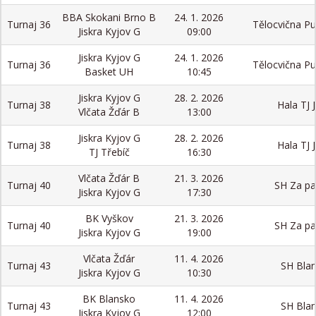
BBA Skokani Brno B
24. 1. 2026
Turnaj 36
Tělocvična P
Jiskra Kyjov G
09:00
Jiskra Kyjov G
24. 1. 2026
Turnaj 36
Tělocvična P
Basket UH
10:45
Jiskra Kyjov G
28. 2. 2026
Turnaj 38
Hala TJ J
Vlčata Žďár B
13:00
Jiskra Kyjov G
28. 2. 2026
Turnaj 38
Hala TJ J
TJ Třebíč
16:30
Vlčata Žďár B
21. 3. 2026
Turnaj 40
SH Za p
Jiskra Kyjov G
17:30
BK Vyškov
21. 3. 2026
Turnaj 40
SH Za p
Jiskra Kyjov G
19:00
Vlčata Žďár
11. 4. 2026
Turnaj 43
SH Bla
Jiskra Kyjov G
10:30
BK Blansko
11. 4. 2026
Turnaj 43
SH Bla
Jiskra Kyjov G
12:00