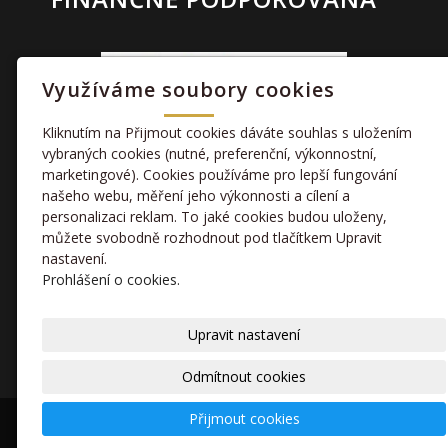
Využíváme soubory cookies
Kliknutím na Přijmout cookies dáváte souhlas s uložením
vybraných cookies (nutné, preferenční, výkonnostní,
marketingové). Cookies používáme pro lepší fungování
TAKÉ NÁS NAJDETE
našeho webu, měření jeho výkonnosti a cílení a
personalizaci reklam. To jaké cookies budou uloženy,
můžete svobodně rozhodnout pod tlačítkem Upravit
facebook
nastavení.
Prohlášení o cookies.
kamera
Upravit nastavení
Odmítnout cookies
Přijmout cookies
© 2020 Sportovní klub
inPage
-
webové stránky
,
doména
a
webhosting
snadno.