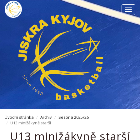
Men
Úvodní stránka
Archiv
Sezóna 2025/26
U13 minižákyně starší
U13 minižákyně starší