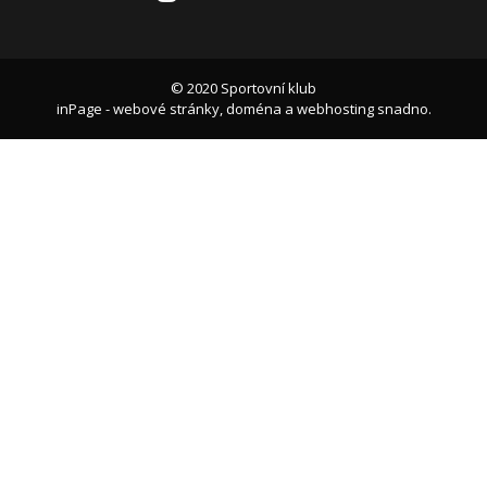
© 2020 Sportovní klub
inPage
-
webové stránky
,
doména
a
webhosting
snadno.