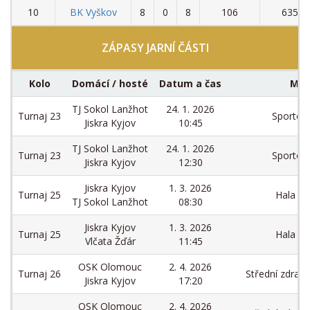
10
BK Vyškov
8
0
8
106
635
ZÁPASY JARNÍ ČÁSTI
Kolo
Domácí / hosté
Datum a čas
Mís
TJ Sokol Lanžhot
24. 1. 2026
Turnaj 23
Sportovn
Jiskra Kyjov
10:45
TJ Sokol Lanžhot
24. 1. 2026
Turnaj 23
Sportovn
Jiskra Kyjov
12:30
Jiskra Kyjov
1. 3. 2026
Turnaj 25
Hala TJ 
TJ Sokol Lanžhot
08:30
Jiskra Kyjov
1. 3. 2026
Turnaj 25
Hala TJ 
Vlčata Žďár
11:45
OSK Olomouc
2. 4. 2026
Turnaj 26
Střední zdravo
Jiskra Kyjov
17:20
OSK Olomouc
2. 4. 2026