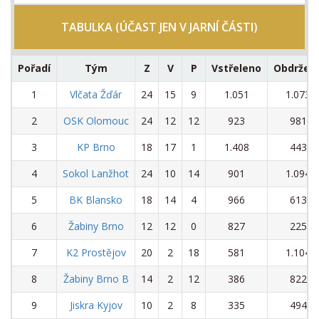
TABULKA (ÚČAST JEN V JARNÍ ČÁSTI)
Pořadí
Tým
Z
V
P
Vstřeleno
Obdržen
1
Vlčata Žďár
24
15
9
1.051
1.073
2
OSK Olomouc
24
12
12
923
981
3
KP Brno
18
17
1
1.408
443
4
Sokol Lanžhot
24
10
14
901
1.094
5
BK Blansko
18
14
4
966
613
6
Žabiny Brno
12
12
0
827
225
7
K2 Prostějov
20
2
18
581
1.104
8
Žabiny Brno B
14
2
12
386
822
9
Jiskra Kyjov
10
2
8
335
494