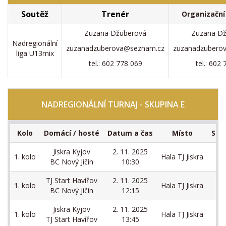
Soutěž
Trenér
Organizační
Zuzana Džuberová
Zuzana D
Nadregionální
zuzanadzuberova@seznam.cz
zuzanadzubero
liga U13mix
tel.: 602 778 069
tel.: 602
NADREGIONÁLNÍ TURNAJ - SKUPINA E
Kolo
Domácí / hosté
Datum a čas
Místo
Skó
Jiskra Kyjov
2. 11. 2025
33
1. kolo
Hala TJ Jiskra
BC Nový Jičín
10:30
80
TJ Start Havířov
2. 11. 2025
21
1. kolo
Hala TJ Jiskra
BC Nový Jičín
12:15
99
Jiskra Kyjov
2. 11. 2025
71
1. kolo
Hala TJ Jiskra
TJ Start Havířov
13:45
16