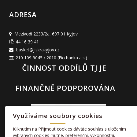
ADRESA
Mezivodí 2233/2a
,
697 01 Kyjov
IČ:
44 16 39 41
basket@jiskrakyjov.cz
210 109 9045 / 2010
(Fio banka a.s.)
ČINNOST ODDÍLŮ TJ JE
FINANČNĚ PODPOROVÁNA
Využíváme soubory cookies
Kliknutím na Přijmout cookies dáváte souhlas s uložením
vybraných cookies (nutné, preferenční, výkonnostní,