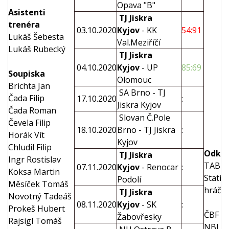
Opava "B"
Asistenti
TJ Jiskra
trenéra
03.10.2020
Kyjov
- KK
54:91
Lukáš Šebesta
Val.Meziříčí
Lukáš Rubecký
TJ Jiskra
04.10.2020
Kyjov
- UP
85:69
Soupiska
Olomouc
Brichta Jan
SA Brno - TJ
Čada Filip
17.10.2020
:
Jiskra Kyjov
Čada Roman
Slovan Č.Pole
Čevela Filip
18.10.2020
Brno - TJ Jiskra
:
Horák Vít
Kyjov
Chludil Filip
Odka
TJ Jiskra
Ingr Rostislav
TABU
07.11.2020
Kyjov
- Renocar
:
Koksa Martin
Statist
Podolí
Měsíček Tomáš
hráčů
TJ Jiskra
Novotný Tadeáš
08.11.2020
Kyjov
- SK
:
Prokeš Hubert
ČBF
Žabovřesky
Rajsigl Tomáš
NBL