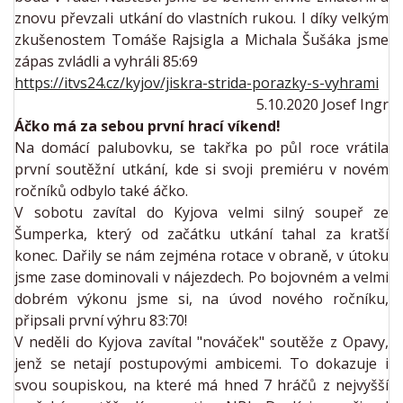
znovu převzali utkání do vlastních rukou. I díky velkým
zkušenostem Tomáše Rajsigla a Michala Šušáka jsme
zápas zvládli a vyhráli 85:69
https://itvs24.cz/kyjov/jiskra-strida-porazky-s-vyhrami
5.10.2020 Josef Ingr
Áčko má za sebou první hrací víkend!
Na domácí palubovku, se takřka po půl roce vrátila
první soutěžní utkání, kde si svoji premiéru v novém
ročníků odbylo také áčko.
V sobotu zavítal do Kyjova velmi silný soupeř ze
Šumperka, který od začátku utkání tahal za kratší
konec. Dařily se nám zejména rotace v obraně, v útoku
jsme zase dominovali v nájezdech. Po bojovném a velmi
dobrém výkonu jsme si, na úvod nového ročníku,
připsali první výhru 83:70!
V neděli do Kyjova zavítal "nováček" soutěže z Opavy,
jenž se netají postupovými ambicemi. To dokazuje i
svou soupiskou, na které má hned 7 hráčů z nejvyšší