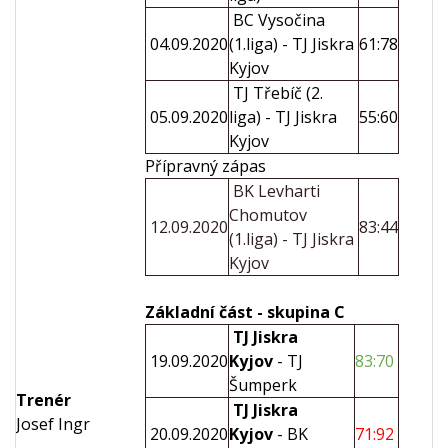
BC Vysočina
04.09.2020
(1.liga) - TJ Jiskra
61:78
Kyjov
TJ Třebíč (2.
05.09.2020
liga) - TJ Jiskra
55:60
Kyjov
Přípravný zápas
BK Levharti
Chomutov
12.09.2020
83:44
(1.liga) - TJ Jiskra
Kyjov
Základní část - skupina C
TJ Jiskra
19.09.2020
Kyjov
- TJ
83:70
Šumperk
Trenér
TJ Jiskra
Josef Ingr
20.09.2020
Kyjov
- BK
71:92