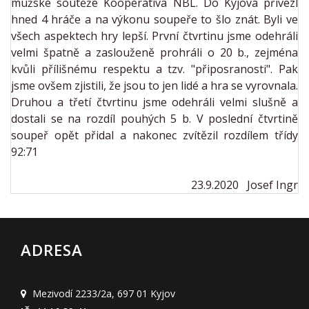
mužské soutěže Kooperativa NBL. Do Kyjova přivezl
hned 4 hráče a na výkonu soupeře to šlo znát. Byli ve
všech aspektech hry lepší. První čtvrtinu jsme odehráli
velmi špatně a zaslouženě prohráli o 20 b., zejména
kvůli přílišnému respektu a tzv. "připosranosti". Pak
jsme ovšem zjistili, že jsou to jen lidé a hra se vyrovnala.
Druhou a třetí čtvrtinu jsme odehráli velmi slušně a
dostali se na rozdíl pouhých 5 b. V poslední čtvrtině
soupeř opět přidal a nakonec zvítězil rozdílem třídy
92:71
23.9.2020
Josef Ingr
ADRESA
Mezivodí 2233/2a
,
697 01 Kyjov