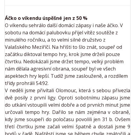
Áčko o víkendu úspěšné jen z 50 %
O víkendu sehrálo další domácí zápasy i naše áčko. V
sobotu na domácí palubovku přijel vítěz soutěže z
minulého ročníku, a to velmi silné družstvo z
Valašského Meziříčí. Na hřišti to šlo znát, soupeř od
začátku diktoval tempo hry, krok jsme drželi pouze
čtvrtku. Nedokázali jsme držet tempo, velký problém
nám dělala agresivní obrana, soupeř byl ve všech
aspektech hry lepší. Tudíž jsme zaslouženě, a rozdílem
třídy prohráli 54:92.
V neděli jsme přivítali Olomouc, která s sebou přivezla
dvě posily z první ligy. Oproti sobotnímu zápasu jsme
do utkání vstoupili velmi dobře a od prvních minut jsme
určovali tempo hry. Dařilo se nám zejména v obraně,
kdy jsme soupeři do poločasu povolili jen 31 b. Ovšem
třetí čtvrtku jsme začali velmi špatně a dostali jsme 9
bodů v řadě. Naštěstí jsme se během chvíle zmátořili a