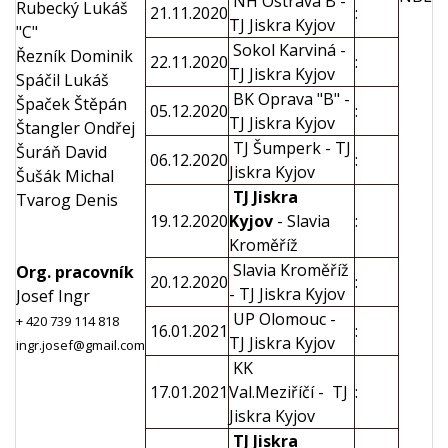
NH Ostrava B -
Rubecký Lukáš
21.11.2020
:
TJ Jiskra Kyjov
"C"
Sokol Karviná -
Řezník Dominik
22.11.2020
:
TJ Jiskra Kyjov
Spáčil Lukáš
BK Oprava "B" -
Špaček Štěpán
05.12.2020
:
TJ Jiskra Kyjov
Štangler Ondřej
TJ Šumperk - TJ
Šuráň David
06.12.2020
:
Jiskra Kyjov
Šušák Michal
TJ Jiskra
Tvarog Denis
19.12.2020
Kyjov
- Slavia
:
Kroměříž
Slavia Kroměříž
Org. pracovník
20.12.2020
:
- TJ Jiskra Kyjov
Josef Ingr
UP Olomouc -
+ 420 739 114 818
16.01.2021
:
TJ Jiskra Kyjov
ingr.josef@gmail.com
KK
17.01.2021
Val.Meziříčí - TJ
:
Jiskra Kyjov
TJ Jiskra