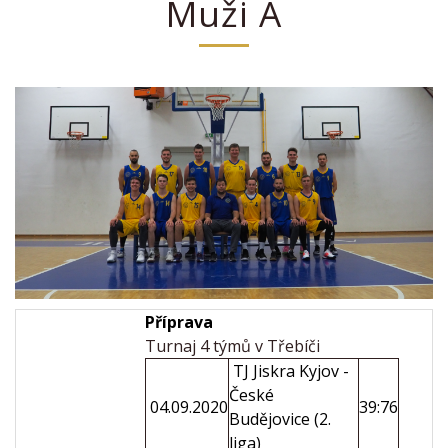
Muži A
Příprava
Turnaj 4 týmů v Třebíči
TJ Jiskra Kyjov -
České
04.09.2020
39:76
Budějovice (2.
liga)