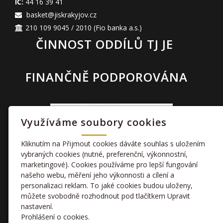
IČ:
44 16 39 41
basket@jiskrakyjov.cz
210 109 9045 / 2010
(Fio banka a.s.)
ČINNOST ODDÍLŮ TJ JE
FINANČNĚ PODPOROVÁNA
Využíváme soubory cookies
Kliknutím na Přijmout cookies dáváte souhlas s uložením
vybraných cookies (nutné, preferenční, výkonnostní,
marketingové). Cookies používáme pro lepší fungování
TAKÉ NÁS NAJDETE
našeho webu, měření jeho výkonnosti a cílení a
personalizaci reklam. To jaké cookies budou uloženy,
můžete svobodně rozhodnout pod tlačítkem Upravit
facebook
nastavení.
Prohlášení o cookies.