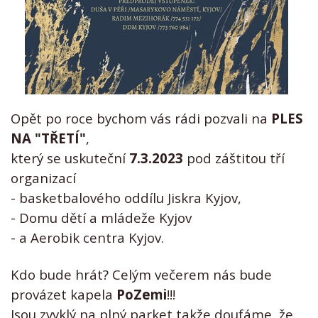
Opět po roce bychom vás rádi pozvali na
PLES
NA "TŘETÍ"
,
který se uskuteční
7.3.2023
pod záštitou tří
organizací
-
basketbalového oddílu Jiskra Kyjov,
- Domu dětí a mládeže Kyjov
- a Aerobik centra Kyjov.
Kdo bude hrát? Celým večerem nás bude
provázet kapela
PoZemi
!!!
Jsou zvyklý na plný parket takže doufáme, že