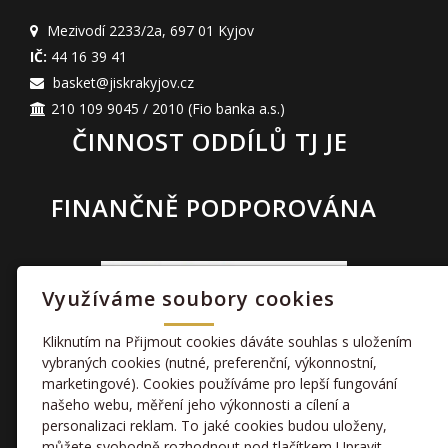
Mezivodí 2233/2a
,
697 01 Kyjov
IČ:
44 16 39 41
basket@jiskrakyjov.cz
210 109 9045 / 2010
(Fio banka a.s.)
ČINNOST ODDÍLŮ TJ JE
FINANČNĚ PODPOROVÁNA
Využíváme soubory cookies
Kliknutím na Přijmout cookies dáváte souhlas s uložením
vybraných cookies (nutné, preferenční, výkonnostní,
marketingové). Cookies používáme pro lepší fungování
TAKÉ NÁS NAJDETE
našeho webu, měření jeho výkonnosti a cílení a
personalizaci reklam. To jaké cookies budou uloženy,
můžete svobodně rozhodnout pod tlačítkem Upravit