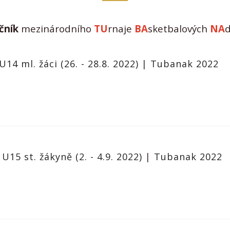
očník
m
ezinárodního
TU
rnaje
BA
sketbalových
NA
d
U14 ml. žáci (26. - 28.8. 2022)
|
Tubanak 2022
 U15 st. žákyně (2. - 4.9. 2022)
|
Tubanak 2022