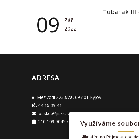
Tubanak III 
09
Zář
2022
ADRESA
Mezivodí 2233/2a
,
697 01 Kyjov
IČ:
44 16 39 41
basket@jiskrakyjov.cz
210 109 9045 / 2010
(Fio banka a.s.)
Využíváme soubor
Kliknutím na Přijmout cookie