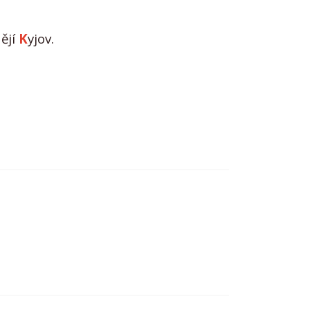
ějí
K
yjov.