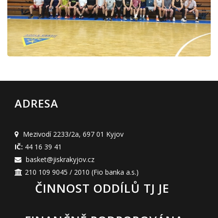
ADRESA
Mezivodí 2233/2a
,
697 01 Kyjov
IČ:
44 16 39 41
basket@jiskrakyjov.cz
210 109 9045 / 2010
(Fio banka a.s.)
ČINNOST ODDÍLŮ TJ JE