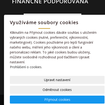
FINANČNĚ PODPOROVÁNA
Využíváme soubory cookies
Kliknutím na Přijmout cookies dáváte souhlas s uložením
vybraných cookies (nutné, preferenční, výkonnostní,
marketingové). Cookies používáme pro lepší fungování
TAKÉ NÁS NAJDETE
našeho webu, měření jeho výkonnosti a cílení a
personalizaci reklam. To jaké cookies budou uloženy,
můžete svobodně rozhodnout pod tlačítkem Upravit
facebook
nastavení.
Prohlášení o cookies.
kamera
Upravit nastavení
Odmítnout cookies
Přijmout cookies
© 2020 Sportovní klub