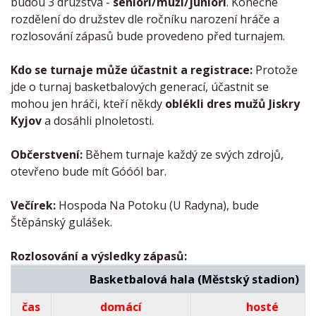
budou 3 družstva -
senioři/muži/junioři
. Konečné
rozdělení do družstev dle ročníku narození hráče a
rozlosování zápasů bude provedeno před turnajem.
Kdo se turnaje může účastnit a registrace:
Protože
jde o turnaj basketbalových generací, účastnit se
mohou jen hráči, kteří někdy
oblékli dres mužů Jiskry
Kyjov
a dosáhli plnoletosti.
Občerstvení:
Během turnaje každý ze svých zdrojů,
otevřeno bude mít Góóól bar.
Večírek:
Hospoda Na Potoku (U Radyna), bude
Štěpánský gulášek.
Rozlosování a výsledky zápasů:
Basketbalová hala (Městský stadion)
čas
domácí
hosté