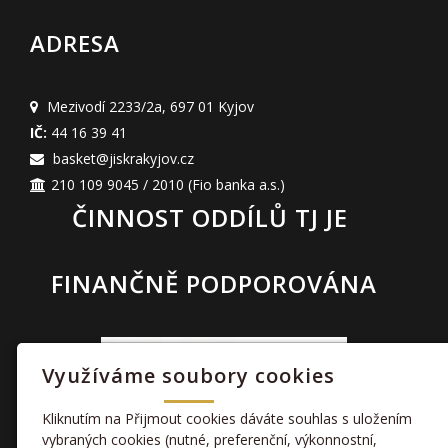
ADRESA
Mezivodí 2233/2a
,
697 01 Kyjov
IČ:
44 16 39 41
basket@jiskrakyjov.cz
210 109 9045 / 2010
(Fio banka a.s.)
ČINNOST ODDÍLŮ TJ JE
FINANČNĚ PODPOROVÁNA
Využíváme soubory cookies
Kliknutím na Přijmout cookies dáváte souhlas s uložením
vybraných cookies (nutné, preferenční, výkonnostní,