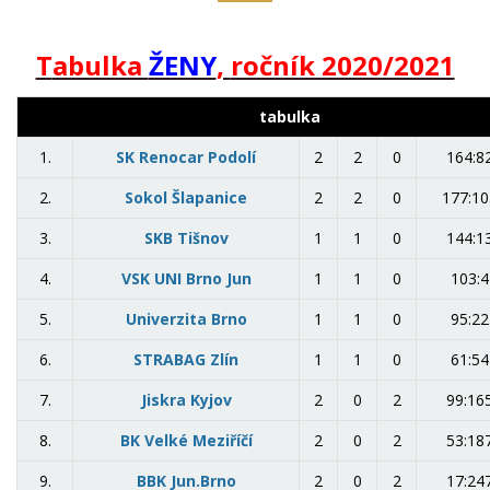
T
abulka
ŽENY
,
ročník 2020/2021
tabulka
1.
SK Renocar Podolí
2
2
0
164:8
2.
Sokol Šlapanice
2
2
0
177:10
3.
SKB Tišnov
1
1
0
144:1
4.
VSK UNI Brno Jun
1
1
0
103:4
5.
Univerzita Brno
1
1
0
95:22
6.
STRABAG Zlín
1
1
0
61:54
7.
Jiskra Kyjov
2
0
2
99:16
8.
BK Velké Meziříčí
2
0
2
53:18
9.
BBK Jun.Brno
2
0
2
17:24