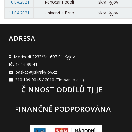
10.04.2021
Renocar Podolí
Jiskra Kyjov
11.04.2021
Univerzita Brno
Jiskra Kyjov
ADRESA
Mezivodí 2233/2a
,
697 01 Kyjov
IČ:
44 16 39 41
basket@jiskrakyjov.cz
210 109 9045 / 2010
(Fio banka a.s.)
ČINNOST ODDÍLŮ TJ JE
FINANČNĚ PODPOROVÁNA