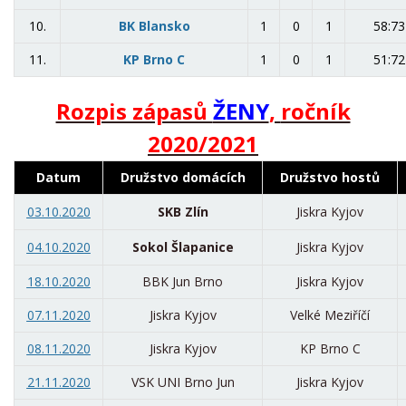
10.
BK Blansko
1
0
1
58:73
11.
KP Brno C
1
0
1
51:72
Rozpis zápasů
ŽENY
,
ročník
2020/2021
Datum
Družstvo domácích
Družstvo hostů
03.10.2020
SKB Zlín
Jiskra Kyjov
04.10.2020
Sokol Šlapanice
Jiskra Kyjov
18.10.2020
BBK Jun Brno
Jiskra Kyjov
07.11.2020
Jiskra Kyjov
Velké Meziříčí
08.11.2020
Jiskra Kyjov
KP Brno C
21.11.2020
VSK UNI Brno Jun
Jiskra Kyjov