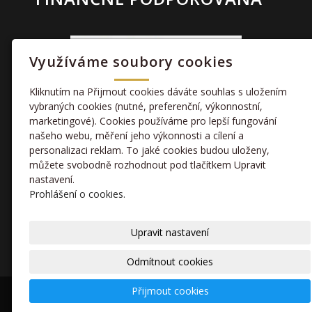
Využíváme soubory cookies
Kliknutím na Přijmout cookies dáváte souhlas s uložením
vybraných cookies (nutné, preferenční, výkonnostní,
marketingové). Cookies používáme pro lepší fungování
TAKÉ NÁS NAJDETE
našeho webu, měření jeho výkonnosti a cílení a
personalizaci reklam. To jaké cookies budou uloženy,
můžete svobodně rozhodnout pod tlačítkem Upravit
facebook
nastavení.
Prohlášení o cookies.
kamera
Upravit nastavení
Odmítnout cookies
Přijmout cookies
© 2020 Sportovní klub
inPage
-
webové stránky
,
doména
a
webhosting
snadno.