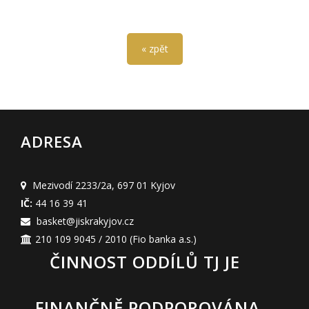
« zpět
ADRESA
Mezivodí 2233/2a
,
697 01 Kyjov
IČ:
44 16 39 41
basket@jiskrakyjov.cz
210 109 9045 / 2010
(Fio banka a.s.)
ČINNOST ODDÍLŮ TJ JE
FINANČNĚ PODPOROVÁNA