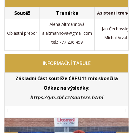
Soutěž
Trenérka
Asistenti trenér
Alena Altmannová
Jan Čechovský
Oblastní přebor
a.altmannova@gmail.com
Michal Vrzal
tel.: 777 236 459
INFORMAČNÍ
TABULE
Základní část soutěže ČBF U11 mix skončila
Odkaz na výsledky:
https://jm.cbf.cz/souteze.html