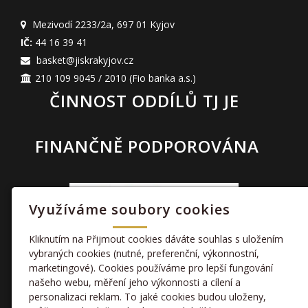
Mezivodí 2233/2a
,
697 01 Kyjov
IČ:
44 16 39 41
basket@jiskrakyjov.cz
210 109 9045 / 2010
(Fio banka a.s.)
ČINNOST ODDÍLŮ TJ JE
FINANČNĚ PODPOROVÁNA
Využíváme soubory cookies
Kliknutím na Přijmout cookies dáváte souhlas s uložením
vybraných cookies (nutné, preferenční, výkonnostní,
marketingové). Cookies používáme pro lepší fungování
TAKÉ NÁS NAJDETE
našeho webu, měření jeho výkonnosti a cílení a
personalizaci reklam. To jaké cookies budou uloženy,