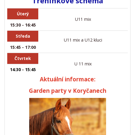
Tréninkové schéma
Úterý
U11 mix
15:30 - 16:45
Středa
U11 mix a U12 kluci
15:45 - 17:00
Čtvrtek
U 11 mix
14:30 - 15:45
Aktuální informace:
Garden party v Koryčanech