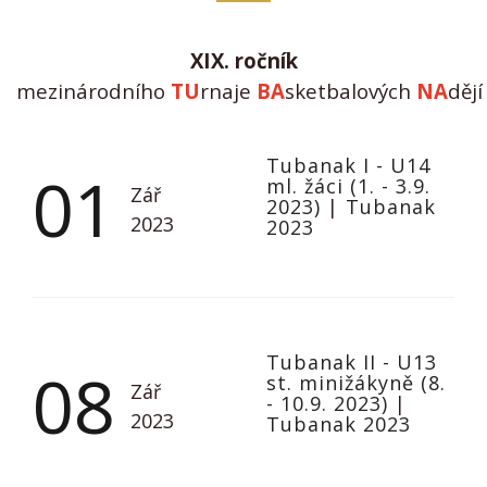
XIX. ročník
m
ezinárodního
TU
rnaje
BA
sketbalových
NA
děj
Tubanak I - U14
01
ml. žáci (1. - 3.9.
Zář
2023)
|
Tubanak
2023
2023
Tubanak II - U13
08
st. minižákyně (8.
Zář
- 10.9. 2023)
|
2023
Tubanak 2023