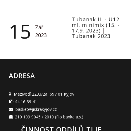
Tubanak III - U12
15
ml. minimix (15. -
Zář
17.9. 2023)
|
2023
Tubanak 2023
ADRESA
Mezivodí 2233/2a
,
697 01 Kyjov
IČ:
44 16 39 41
basket@jiskrakyjov.cz
210 109 9045 / 2010
(Fio banka a.s.)
ČINNOST ODDÍLŮ TJ JE