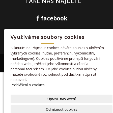
TAKÉ NÁS NAJDETE
facebook
Využíváme soubory cookies
kamera
Kliknutím na Přijmout cookies dáváte souhlas s uložením
vybraných cookies (nutné, preferenční, výkonnostní,
marketingové). Cookies používáme pro lepší fungování
© 2020 Sportovní klub
našeho webu, měření jeho výkonnosti a cílení a
inPage
-
webové stránky
,
doména
a
webhosting
snadno.
personalizaci reklam. To jaké cookies budou uloženy,
můžete svobodně rozhodnout pod tlačítkem Upravit
nastavení.
Prohlášení o cookies.
Upravit nastavení
Odmítnout cookies