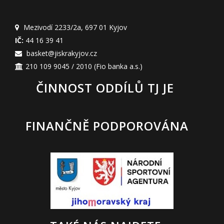
Mezivodí 2233/2a
,
697 01 Kyjov
IČ:
44 16 39 41
basket@jiskrakyjov.cz
210 109 9045 / 2010
(Fio banka a.s.)
ČINNOST ODDÍLŮ TJ JE
FINANČNĚ PODPOROVÁNA