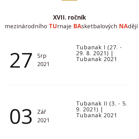
XVII. ročník
m
ezinárodního
TU
rnaje
BA
sketbalových
NA
děj
Tubanak I (27. -
27
29. 8. 2021)
|
Srp
Tubanak 2021
2021
Tubanak II (3. - 5.
03
9. 2021)
|
Zář
Tubanak 2021
2021