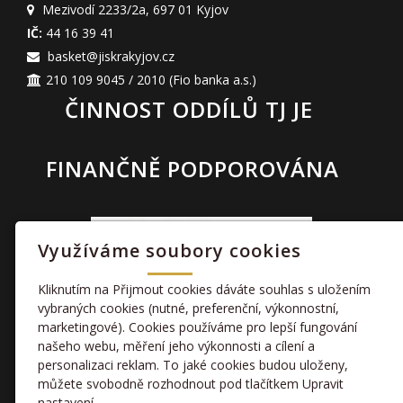
Mezivodí 2233/2a
,
697 01 Kyjov
IČ:
44 16 39 41
basket@jiskrakyjov.cz
210 109 9045 / 2010
(Fio banka a.s.)
ČINNOST ODDÍLŮ TJ JE
FINANČNĚ PODPOROVÁNA
Využíváme soubory cookies
Kliknutím na Přijmout cookies dáváte souhlas s uložením
vybraných cookies (nutné, preferenční, výkonnostní,
marketingové). Cookies používáme pro lepší fungování
TAKÉ NÁS NAJDETE
našeho webu, měření jeho výkonnosti a cílení a
personalizaci reklam. To jaké cookies budou uloženy,
můžete svobodně rozhodnout pod tlačítkem Upravit
facebook
nastavení.