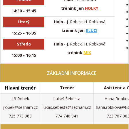
trénink jen
HOLKY
14:30 - 15:45
Úterý
Hala
- J. Robek, H. Robková
trénink jen
KLUCI
15:25 - 16:35
Středa
Hala
- J. Robek, H. Robková
trénink
MIX
15:00 - 16:15
ZÁKLADNÍ INFORMACE
Hlavní trenér
Trenér
Asistent a 
Jiří Robek
Lukáš Šebesta
Hana Robko
jrobek@seznam.cz
lukas.sebesta@seznam.cz
hana.robkova@tisc
725 773 963
774 740 941
723 707 00