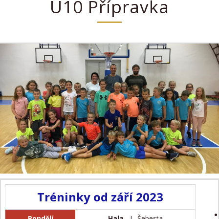
U10 Přípravka
Tréninky od září 2023
Pondělí
Hala
- L. Šebesta